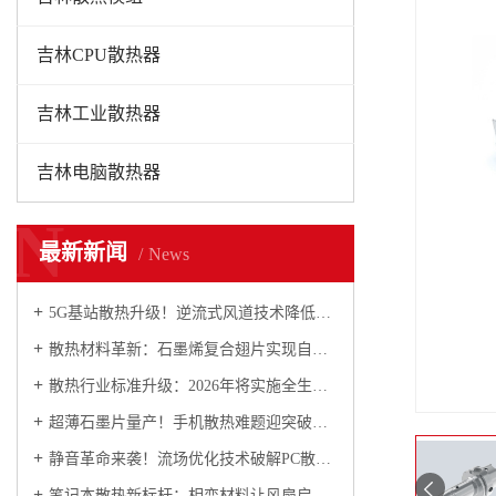
吉林CPU散热器
吉林工业散热器
吉林电脑散热器
N
最新新闻
News
5G基站散热升级！逆流式风道技术降低运维成本30%
散热材料革新：石墨烯复合翅片实现自清洁与防腐双重突破
散热行业标准升级：2026年将实施全生命周期碳核查
超薄石墨片量产！手机散热难题迎突破性解决方案
静音革命来袭！流场优化技术破解PC散热“不可能三角”
笔记本散热新标杆：相变材料让风扇启动频率降60%