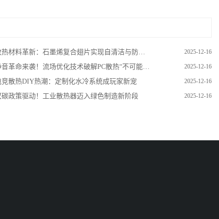
散热材料革新：石墨烯复合翅片实现自清洁与防腐双重突破
2025-12-16
静音革命来袭！流场优化技术破解PC散热“不可能三角”
2025-12-16
电竞散热DIY热潮：定制化水冷系统成玩家新宠
2025-12-16
双碳政策驱动！工业散热器迈入绿色制造新阶段
2025-12-16