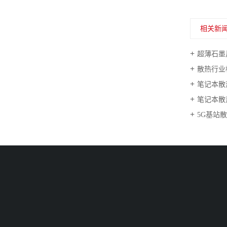
相关新
超薄石墨
散热行业标
笔记本散
笔记本散热
5G基站