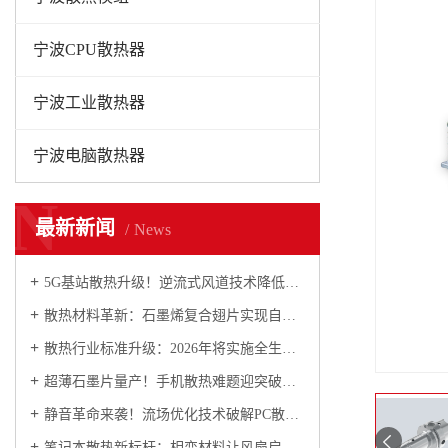
宁波CPU散热器
宁波工业散热器
宁波电脑散热器
N
最新新闻
News
5G基站散热升级！逆流式风道技术降低运维成本30%
散热材料革新：石墨烯复合翅片实现自清洁与防腐双重突破
散热行业标准升级：2026年将实施全生命周期碳核查
超薄石墨片量产！手机散热难题迎突破性解决方案
静音革命来袭！流场优化技术破解PC散热“不可能三角”
笔记本散热新标杆：相变材料让风扇启动频率降60%