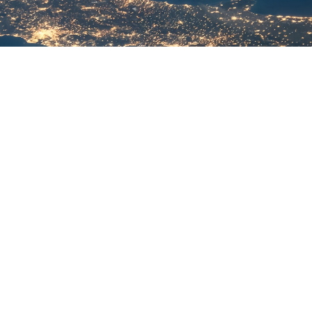
精琢细磨 质量为本