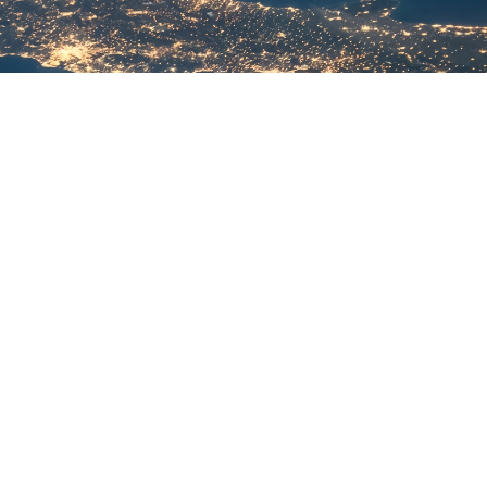
精琢细磨 质量为本